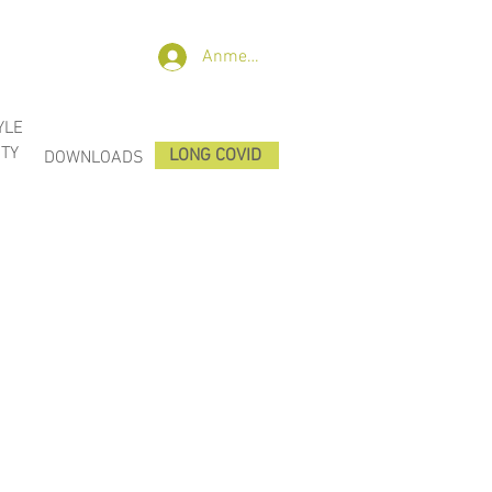
Anmelden
YLE
TY
LONG COVID
DOWNLOADS
ONLINE Terminbuchung